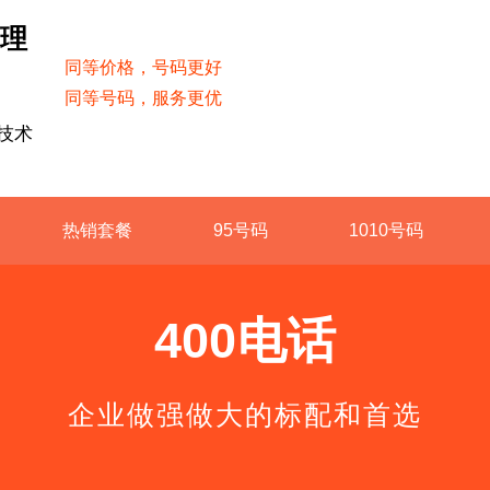
受理
同等价格，号码更好
同等号码，服务更优
技术
热销套餐
95号码
1010号码
400电话
企业做强做大的标配和首选