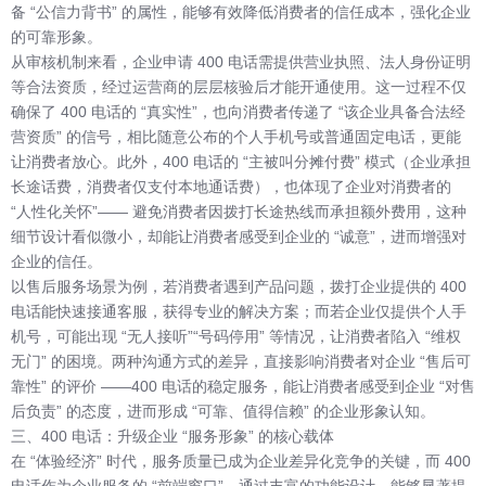
备 “公信力背书” 的属性，能够有效降低消费者的信任成本，强化企业
的可靠形象。
从审核机制来看，企业申请 400 电话需提供营业执照、法人身份证明
等合法资质，经过运营商的层层核验后才能开通使用。这一过程不仅
确保了 400 电话的 “真实性”，也向消费者传递了 “该企业具备合法经
营资质” 的信号，相比随意公布的个人手机号或普通固定电话，更能
让消费者放心。此外，400 电话的 “主被叫分摊付费” 模式（企业承担
长途话费，消费者仅支付本地通话费），也体现了企业对消费者的
“人性化关怀”—— 避免消费者因拨打长途热线而承担额外费用，这种
细节设计看似微小，却能让消费者感受到企业的 “诚意”，进而增强对
企业的信任。
以售后服务场景为例，若消费者遇到产品问题，拨打企业提供的 400
电话能快速接通客服，获得专业的解决方案；而若企业仅提供个人手
机号，可能出现 “无人接听”“号码停用” 等情况，让消费者陷入 “维权
无门” 的困境。两种沟通方式的差异，直接影响消费者对企业 “售后可
靠性” 的评价 ——400 电话的稳定服务，能让消费者感受到企业 “对售
后负责” 的态度，进而形成 “可靠、值得信赖” 的企业形象认知。
三、400 电话：升级企业 “服务形象” 的核心载体
在 “体验经济” 时代，服务质量已成为企业差异化竞争的关键，而 400
电话作为企业服务的 “前端窗口”，通过丰富的功能设计，能够显著提