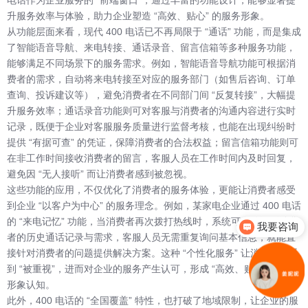
升服务效率与体验，助力企业塑造 “高效、贴心” 的服务形象。
从功能层面来看，现代 400 电话已不再局限于 “通话” 功能，而是集成
了智能语音导航、来电转接、通话录音、留言信箱等多种服务功能，
能够满足不同场景下的服务需求。例如，智能语音导航功能可根据消
费者的需求，自动将来电转接至对应的服务部门（如售后咨询、订单
查询、投诉建议等），避免消费者在不同部门间 “反复转接”，大幅提
升服务效率；通话录音功能则可对客服与消费者的沟通内容进行实时
记录，既便于企业对客服服务质量进行监督考核，也能在出现纠纷时
提供 “有据可查” 的凭证，保障消费者的合法权益；留言信箱功能则可
在非工作时间接收消费者的留言，客服人员在工作时间内及时回复，
避免因 “无人接听” 而让消费者感到被忽视。
这些功能的应用，不仅优化了消费者的服务体验，更能让消费者感受
到企业 “以客户为中心” 的服务理念。例如，某家电企业通过 400 电话
的 “来电记忆” 功能，当消费者再次拨打热线时，系统可自动识别消费
我要咨询
者的历史通话记录与需求，客服人员无需重复询问基本信息，就能直
接针对消费者的问题提供解决方案。这种 “个性化服务” 让消费者感受
到 “被重视”，进而对企业的服务产生认可，形成 “高效、贴心” 的服务
形象认知。
此外，400 电话的 “全国覆盖” 特性，也打破了地域限制，让企业的服