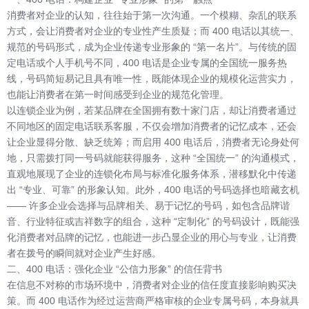
消费者对企业的认知，往往始于第一次沟通。一个模糊、杂乱的联系
方式，会让消费者对企业的专业性产生质疑；而 400 电话以其统一、
规范的号码形式，成为企业传递专业形象的 “第一名片”。与传统的固
定电话或个人手机号不同，400 电话是企业专属的全国统一服务热
线，号码简短易记且具有唯一性，既能体现企业的规模化运营实力，
也能让消费者在第一时间感受到企业的规范化管理。
以连锁企业为例，若某品牌在全国拥有数十家门店，却让消费者通过
不同地区的固定电话联系客服，不仅会增加消费者的记忆成本，还会
让企业显得分散、缺乏统筹；而启用 400 电话后，消费者无论身处何
地，只需拨打同一号码就能获得服务，这种 “全国统一” 的沟通模式，
直观地展现了企业的连锁化布局与标准化服务体系，潜移默化中传递
出 “专业、可靠” 的形象认知。此外，400 电话的号码选择也暗藏玄机
—— 许多企业会选择与品牌相关、易于记忆的号码，如包含品牌谐
音、行业特征或吉祥数字的组合，这种 “定制化” 的号码设计，既能强
化消费者对品牌的记忆，也能进一步凸显企业的用心与专业，让消费
者在拨号的瞬间就对企业产生好感。
二、400 电话：强化企业 “公信力形象” 的信任背书
在信息不对称的市场环境中，消费者对企业的信任度直接影响购买决
策。而 400 电话作为经过运营商严格审核的企业专属号码，本身就具