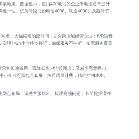
决策顾虑。数据显示，使用400电话的企业来电接通率提升
一性。优质号段（如电信4008、联通4000）及靓号资
务网点，大幅缩短响应时间，适合跨区域经营企业；IVR语音
实现7×24小时移动接听，确保服务不中断，拓宽服务覆盖
，企业承担长途费用，既降低客户沟通顾虑，又减少恶意呼叫。
；中小企业可择包月套餐，按通话量计费，精准控制成本。
化网点布局、调整客服排班、梳理高频问题，甚至挖掘潜在