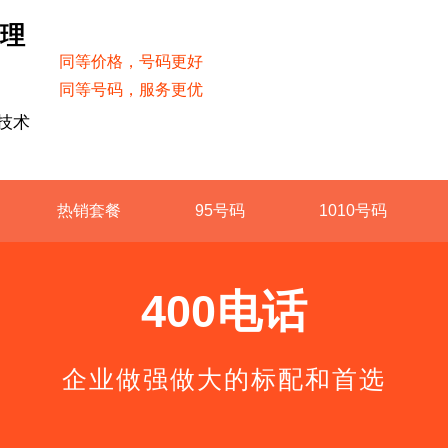
受理
同等价格，号码更好
同等号码，服务更优
技术
热销套餐
95号码
1010号码
400电话
企业做强做大的标配和首选