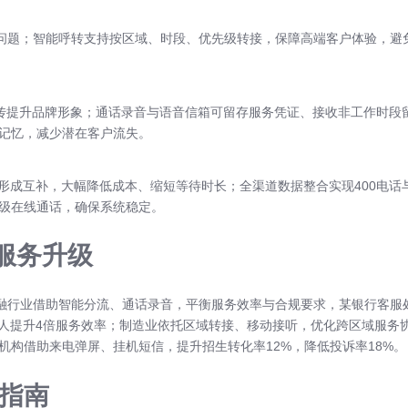
乱问题；智能呼转支持按区域、时段、优先级转接，保障高端客户体验，避
宣传提升品牌形象；通话录音与语音信箱可留存服务凭证、接收非工作时段
记忆，减少潜在客户流失。
席形成互补，大幅降低成本、缩短等待时长；全渠道数据整合实现400电
级在线通话，确保系统稳定。
服务升级
金融行业借助智能分流、通话录音，平衡服务效率与合规要求，某银行客服
器人提升4倍服务效率；制造业依托区域转接、移动接听，优化跨区域服务
构借助来电弹屏、挂机短信，提升招生转化率12%，降低投诉率18%。
指南