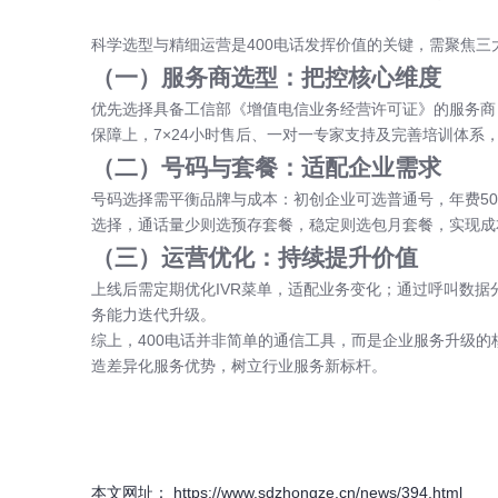
科学选型与精细运营是400电话发挥价值的关键，需聚焦三
（一）服务商选型：把控核心维度
优先选择具备工信部《增值电信业务经营许可证》的服务商
保障上，7×24小时售后、一对一专家支持及完善培训体系
（二）号码与套餐：适配企业需求
号码选择需平衡品牌与成本：初创企业可选普通号，年费50
选择，通话量少则选预存套餐，稳定则选包月套餐，实现成
（三）运营优化：持续提升价值
上线后需定期优化IVR菜单，适配业务变化；通过呼叫数
务能力迭代升级。
综上，400电话并非简单的通信工具，而是企业服务升级
造差异化服务优势，树立行业服务新标杆。
本文网址： https://www.sdzhongze.cn/news/394.html