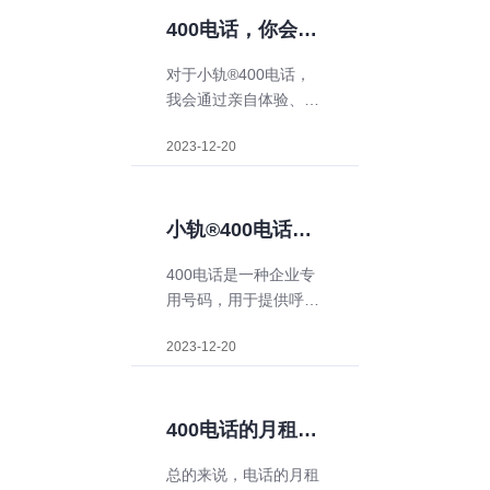
满意度，提升企业形象
400电话，你会选
和信誉度。那么，如何
择它吗？
对于小轨®400电话，
申请400电话呢？下
我会通过亲自体验、了
面，我们一步步来教您
解其他消费者的评价和
2023-12-20
反馈，以及考虑它的硬
件配置、用户体验和价
格等因素来决定是否选
择它。只有当这些因素
小轨®400电话的
都符合我的需求和期望
服务质量如何？
400电话是一种企业专
时，我才会考虑选择申
用号码，用于提供呼叫
请办理400电话。
中心服务。它通过智能
2023-12-20
语音导航、多线路接
听、云服务器等技术手
段，实现企业客户与消
费者之间的畅通沟通。
400电话的月租费
为企业提供了更高效、
用如何？
总的来说，电话的月租
更便捷的客服管理方