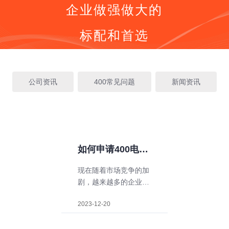
企业做强做大的
标配和首选
同等价格，号码更好
同等号码，服务更优
按钮
全国400电话受理中心
公司资讯
400常见问题
新闻资讯
400号码呼叫中心平台技术服务商
全国400服务热线：
400-0536-400
如何申请400电
话？一步步教你申
现在随着市场竞争的加
剧，越来越多的企业开
请400电话
始意识到400电话的重
2023-12-20
要性。通过千泽®400
电话，企业能够提高客
户服务质量，增强客户