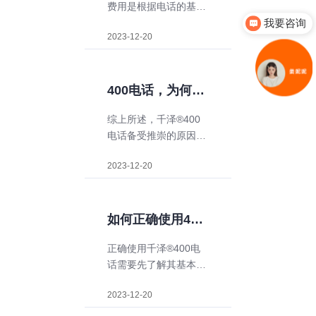
费用是根据电话的基本
式，并大大提升了服务
功能、套餐内容和额外
我要咨询
质量。
2023-12-20
服务而定的，具体的价
格需要和运营商山东中
泽信息科技有限公司进
行详细咨询和协商。在
400电话，为何备
选择小轨®400电话
受推崇？
综上所述，千泽®400
时，建议用户根据自己
电话备受推崇的原因在
的实际需求和预算进行
于其强大的功能、出色
选择，并与不同运营商
2023-12-20
的性能、优质的服务以
进行比较，以获得最适
及在市场上的表现。它
合自己的月租费用。
不仅能满足用户的各类
通信需求，还能不断创
如何正确使用400
新，提供更多元、更便
电话?
正确使用千泽®400电
捷的通信解决方案。因
话需要先了解其基本原
此，400电话成为了用
理和功能，再进行申请
户的品牌。
2023-12-20
和对接，加强对号码的
保管和管理，设置合适