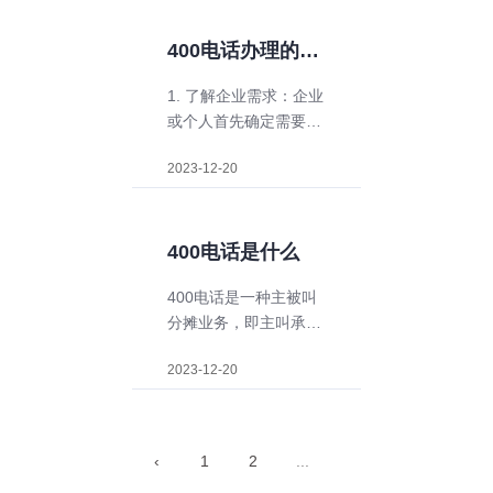
的提示音和接待语，安
排合适的接听人员并进
400电话办理的流
行培训，合理利用附加
程是什么?
1. 了解企业需求：企业
功能和服务，及时处理
或个人首先确定需要办
客户来电并记录相关信
理400电话的目的和需
息。通过以上的措施，
2023-12-20
求，比如提高客户服务
可以提高客户服务质
质量、增加业务转化率
量，树立企业形象，提
等。
升竞争力。
400电话是什么
2. 了解400电话服务：
400电话是一种主被叫
研究了解不同的400电
分摊业务，即主叫承担
话运营商提供的服务内
市话接入费，被叫承担
容、价格和付费方式
2023-12-20
所有来话接听费用。全
等，选择合适的服务
国统一接入号码，国内
商。
拨打无须加区号，企业
无须安装任何软硬件设
3. 预估通话量和需求场
‹
1
2
...
备，只需将400电话和
景：根据企业的规模、